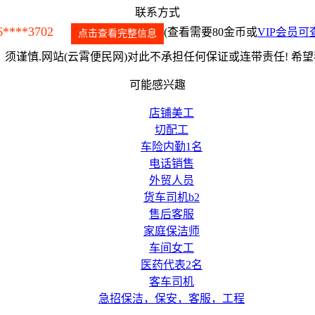
联系方式
6****3702
(查看需要80金币或
VIP会员可
点击查看完整信息
须谨慎.网站(云霄便民网)对此不承担任何保证或连带责任! 希
可能感兴趣
店铺美工
切配工
车险内勤1名
电话销售
外贸人员
货车司机b2
售后客服
家庭保洁师
车间女工
医药代表2名
客车司机
急招保洁，保安，客服，工程