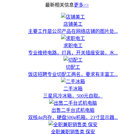
最新相关信息
更多>>
店铺美工
主要工作是公司产品在网络店铺的图片处...
求职电工
专业维修电路，灯具，开关插座安装，水...
切配工
饭店招聘专业切配工两名，要求有丰富工...
二手冰箱
三星风冷冰箱，500元自取。
出售二手台式机电脑
双核4g内存，硬盘500g机箱，23寸显示器...
全职兼职销售类 保安